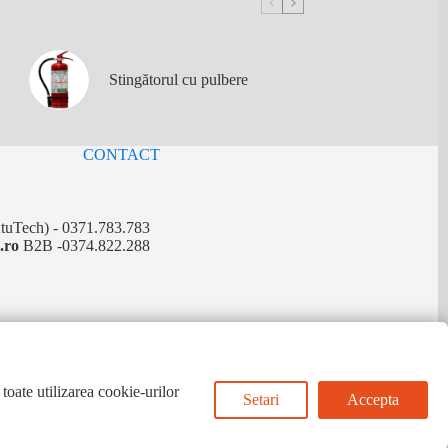
Stingătorul cu pulbere
CONTACT
tuTech) - 0371.783.783
.ro
B2B -0374.822.288
 toate utilizarea cookie-urilor
doar cu indicarea clară a sursei și inserarea unui
Setari
Accepta
 și date de trafic obținute prin Google Analytics