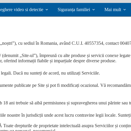
eghere video si detectie
Siguranța familiei
Mai mult
 „noștri”), cu sediul în Romania, având C.U.I. 40557354, contact 004
o/ (denumit „Site-ul”), împreună cu alte produse și servicii conexe legat
, oferind informații fiabile și imparțiale despre diverse produse.
legali. Dacă nu sunteți de acord, nu utilizați Serviciile.
mente publicate pe Site și pot fi modificați ocazional. Vă recomandăm să
ub 18 ani trebuie să aibă permisiunea și supravegherea unui părinte sau t
astre în jurisdicții unde acest lucru contravine legii locale. Sunteți
rile de proprietate intelectuală asupra Serviciilor și conținutul
pentru uz personal, necomercial.