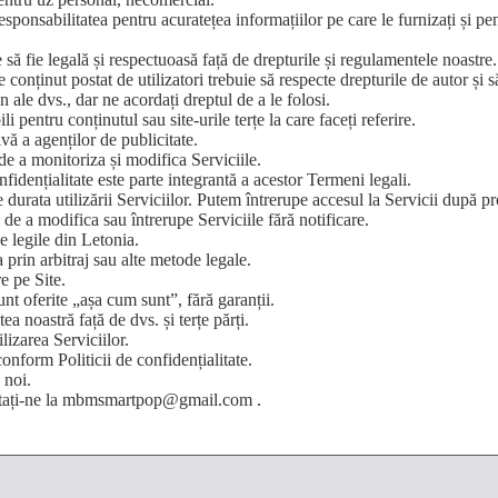
tatea pentru acuratețea informațiilor pe care le furnizați și pentru
fie legală și respectuoasă față de drepturile și regulamentele noastre.
stat de utilizatori trebuie să respecte drepturile de autor și să nu
dvs., dar ne acordați dreptul de a le folosi.
u conținutul sau site-urile terțe la care faceți referire.
 a agenților de publicitate.
onitoriza și modifica Serviciile.
alitate este parte integrantă a acestor Termeni legali.
 utilizării Serviciilor. Putem întrerupe accesul la Servicii după prop
odifica sau întrerupe Serviciile fără notificare.
egile din Letonia.
n arbitraj sau alte metode legale.
 pe Site.
rite „așa cum sunt”, fără garanții.
stră față de dvs. și terțe părți.
zarea Serviciilor.
orm Politicii de confidențialitate.
 noi.
ați-ne la
mbmsmartpop@gmail.com
.