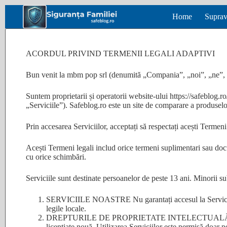
Sari
Home
Suprav
la
conținut
ACORDUL PRIVIND TERMENII LEGALI ADAPTIVI
Bun venit la mbm pop srl (denumită „Compania”, „noi”, „ne”,
Suntem proprietarii și operatorii website-ului https://safeblog.r
„Serviciile”). Safeblog.ro este un site de comparare a produselor
Prin accesarea Serviciilor, acceptați să respectați acești Termeni 
Acești Termeni legali includ orice termeni suplimentari sau docu
cu orice schimbări.
Serviciile sunt destinate persoanelor de peste 13 ani. Minorii s
SERVICIILE NOASTRE Nu garantați accesul la Serviciile no
legile locale.
DREPTURILE DE PROPRIETATE INTELECTUALĂ Toate dreptu
licențiate nouă. Utilizarea Serviciilor este permisă doar 