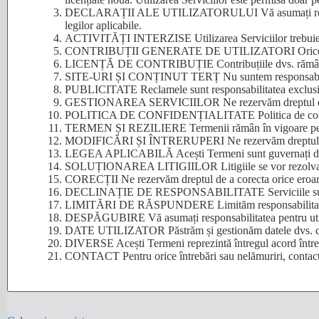
DECLARAȚII ALE UTILIZATORULUI Vă asumați responsabili
legilor aplicabile.
ACTIVITĂȚI INTERZISE Utilizarea Serviciilor trebuie să 
CONTRIBUȚII GENERATE DE UTILIZATORI Orice conținut po
LICENȚĂ DE CONTRIBUȚIE Contribuțiile dvs. rămân ale 
SITE-URI ȘI CONȚINUT TERȚ Nu suntem responsabili pentr
PUBLICITATE Reclamele sunt responsabilitatea exclusivă
GESTIONAREA SERVICIILOR Ne rezervăm dreptul de a m
POLITICA DE CONFIDENȚIALITATE Politica de confidenți
TERMEN ȘI REZILIERE Termenii rămân în vigoare pe durata
MODIFICĂRI ȘI ÎNTRERUPERI Ne rezervăm dreptul de a m
LEGEA APLICABILĂ Acești Termeni sunt guvernați de l
SOLUȚIONAREA LITIGIILOR Litigiile se vor rezolva pri
CORECȚII Ne rezervăm dreptul de a corecta orice eroare
DECLINAȚIE DE RESPONSABILITATE Serviciile sunt ofe
LIMITĂRI DE RĂSPUNDERE Limităm responsabilitatea noa
DESPĂGUBIRE Vă asumați responsabilitatea pentru utili
DATE UTILIZATOR Păstrăm și gestionăm datele dvs. conf
DIVERSE Acești Termeni reprezintă întregul acord între
CONTACT Pentru orice întrebări sau nelămuriri, contact