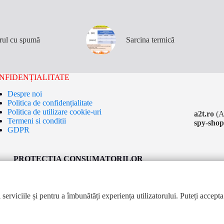
orul cu spumă
Sarcina termică
NFIDENȚIALITATE
Despre noi
Politica de confidențialitate
Politica de utilizare cookie-uri
a2t.ro
(A
Termeni si conditii
spy-shop
GDPR
PROTECȚIA CONSUMATORILOR
Telefonul Consumatorului:
0219551
 serviciile și pentru a îmbunătăți experiența utilizatorului. Puteți accepta
excepția fotografiilor de tip stock. Reproducerea articolelor este permisă 
i afiliate. Toate drepturile rezervate © 2024. Informații despre cookie-uri
sunt disponibile.