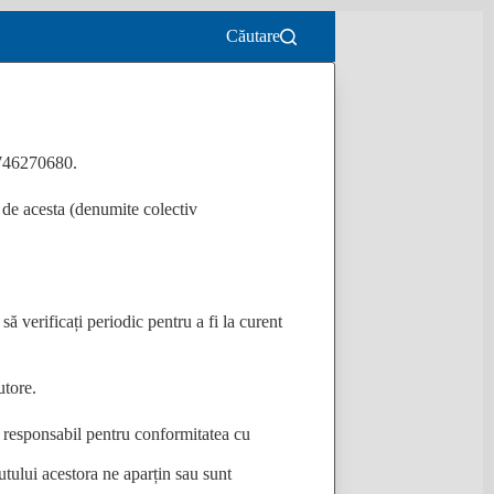
Căutare
0746270680.
e de acesta (denumite colectiv
 verificați periodic pentru a fi la curent
utore.
 responsabil pentru conformitatea cu
ui acestora ne aparțin sau sunt