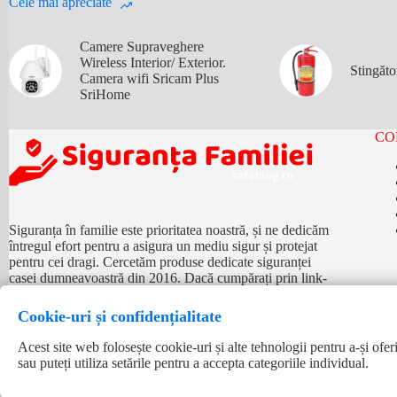
Cele mai apreciate
Camere Supraveghere
Wireless Interior/ Exterior.
Stingăt
Camera wifi Sricam Plus
SriHome
CO
Siguranța în familie este prioritatea noastră, și ne dedicăm
întregul efort pentru a asigura un mediu sigur și protejat
pentru cei dragi. Cercetăm produse dedicate siguranței
casei dumneavoastră din 2016. Dacă cumpărați prin link-
urile noastre, este posibil să câștigăm un comision.
Vezi
detalii aici
Cookie-uri și confidențialitate
Acest site web folosește cookie-uri și alte tehnologii pentru a-și oferi
Conținutul scris și vizual este proprietatea exclusivă a autorului, cu 
sau puteți utiliza setările pentru a accepta categoriile individual.
link activ către articolul original. Unele articole pot include link-ur