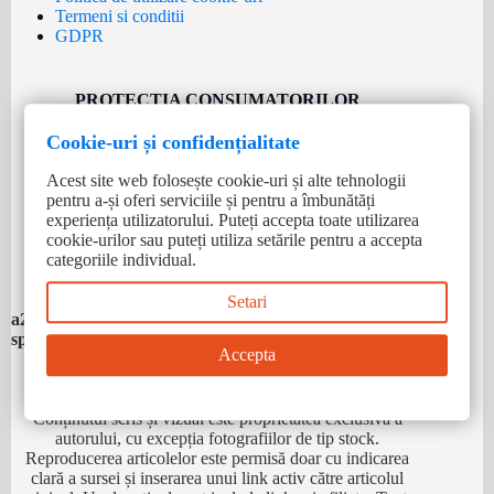
Termeni si conditii
GDPR
PROTECȚIA CONSUMATORILOR
Cookie-uri și confidențialitate
Telefonul Consumatorului:
0219551
Acest site web folosește cookie-uri și alte tehnologii
pentru a-și oferi serviciile și pentru a îmbunătăți
experiența utilizatorului. Puteți accepta toate utilizarea
CONTACT
cookie-urilor sau puteți utiliza setările pentru a accepta
categoriile individual.
Setari
a2t.ro
(AtuTech) - 0371.783.783
spy-shop.ro
B2B -0374.822.288
Accepta
Conținutul scris și vizual este proprietatea exclusivă a
autorului, cu excepția fotografiilor de tip stock.
Reproducerea articolelor este permisă doar cu indicarea
clară a sursei și inserarea unui link activ către articolul