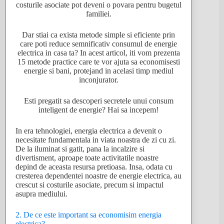
costurile asociate pot deveni o povara pentru bugetul
familiei.
Dar stiai ca exista metode simple si eficiente prin
care poti reduce semnificativ consumul de energie
electrica in casa ta? In acest articol, iti vom prezenta
15 metode practice care te vor ajuta sa economisesti
energie si bani, protejand in acelasi timp mediul
inconjurator.
Esti pregatit sa descoperi secretele unui consum
inteligent de energie? Hai sa incepem!
In era tehnologiei, energia electrica a devenit o
necesitate fundamentala in viata noastra de zi cu zi.
De la iluminat si gatit, pana la incalzire si
divertisment, aproape toate activitatile noastre
depind de aceasta resursa pretioasa. Insa, odata cu
cresterea dependentei noastre de energie electrica, au
crescut si costurile asociate, precum si impactul
asupra mediului.
2. De ce este important sa economisim energia
electrica?