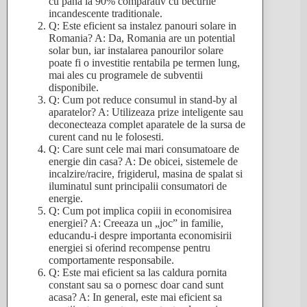
cu pana la 90% comparativ cu becurile
incandescente traditionale.
Q: Este eficient sa instalez panouri solare in
Romania? A: Da, Romania are un potential
solar bun, iar instalarea panourilor solare
poate fi o investitie rentabila pe termen lung,
mai ales cu programele de subventii
disponibile.
Q: Cum pot reduce consumul in stand-by al
aparatelor? A: Utilizeaza prize inteligente sau
deconecteaza complet aparatele de la sursa de
curent cand nu le folosesti.
Q: Care sunt cele mai mari consumatoare de
energie din casa? A: De obicei, sistemele de
incalzire/racire, frigiderul, masina de spalat si
iluminatul sunt principalii consumatori de
energie.
Q: Cum pot implica copiii in economisirea
energiei? A: Creeaza un „joc” in familie,
educandu-i despre importanta economisirii
energiei si oferind recompense pentru
comportamente responsabile.
Q: Este mai eficient sa las caldura pornita
constant sau sa o pornesc doar cand sunt
acasa? A: In general, este mai eficient sa