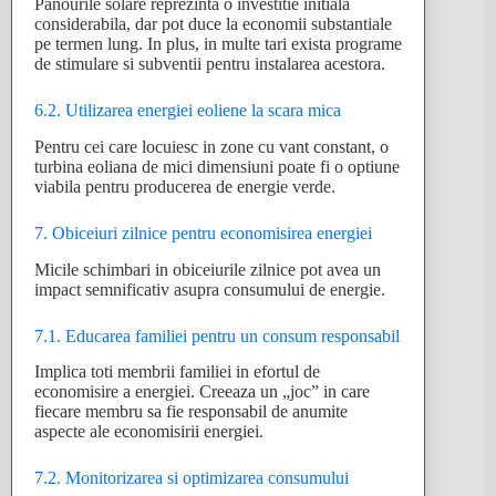
Panourile solare reprezinta o investitie initiala
considerabila, dar pot duce la economii substantiale
pe termen lung. In plus, in multe tari exista programe
de stimulare si subventii pentru instalarea acestora.
6.2. Utilizarea energiei eoliene la scara mica
Pentru cei care locuiesc in zone cu vant constant, o
turbina eoliana de mici dimensiuni poate fi o optiune
viabila pentru producerea de energie verde.
7. Obiceiuri zilnice pentru economisirea energiei
Micile schimbari in obiceiurile zilnice pot avea un
impact semnificativ asupra consumului de energie.
7.1. Educarea familiei pentru un consum responsabil
Implica toti membrii familiei in efortul de
economisire a energiei. Creeaza un „joc” in care
fiecare membru sa fie responsabil de anumite
aspecte ale economisirii energiei.
7.2. Monitorizarea si optimizarea consumului