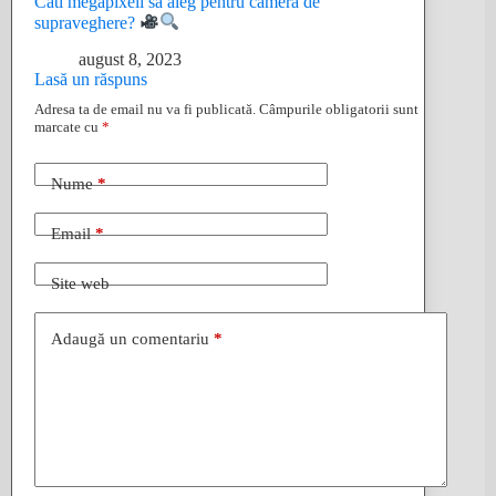
Cati megapixeli sa aleg pentru camera de
supraveghere?
august 8, 2023
Lasă un răspuns
Adresa ta de email nu va fi publicată.
Câmpurile obligatorii sunt
marcate cu
*
Nume
*
Email
*
Site web
Adaugă un comentariu
*