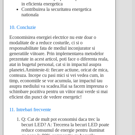
in eficienta energetica
Contribuirea la securitatea energetica
nationala
10. Concluzie
Economisirea energiei electrice nu este doar o
modalitate de a reduce costurile, ci si o
responsabilitate fata de mediul inconjurator si
generatiile viitoare. Prin implementarea metodelor
prezentate in acest articol, poti face o diferenta reala,
atat in bugetul personal, cat si in impactul asupra
planetei.Aminteste-ti: fiecare actiune, oricat de mica,
conteaza. Incepe cu pasi mici si vei vedea cum, in
timp, economiile se vor acumula, iar impactul tau
asupra mediului va scadea.Hai sa facem impreuna o
schimbare pozitiva pentru un viitor mai verde si mai
eficient din punct de vedere energetic!
11. Intrebari frecvente
Q: Cat de mult pot economisi daca trec la
becuri LED? A: Trecerea la becuri LED poate
reduce consumul de energie pentru iluminat