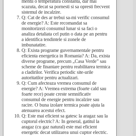
mentii o temperatura constanta, dar mai
scazuta, decat sa pornesti si sa opresti frecvent
sistemul de incalzire.
Q: Cat de des ar trebui sa-mi verific consumul
de energie? A: Este recomandat sa
monitorizezi consumul lunar si sa faci o
analiza detaliata cel putin o data pe an pentru
a identifica tendintele si zonele de
imbunatatire.
Q: Exista programe guvernamentale pentru
eficienta energetica in Romania? A: Da, exista
diverse programe, precum „Casa Verde” sau
scheme de finantare pentru reabilitarea termica
a cladirilor. Verifica periodic site-urile
autoritatilor pentru actualizari.
Q: Cum afecteaza vremea consumul de
energie? A: Vremea extrema (foarte cald sau
foarte rece) poate creste semnificativ
consumul de energie pentru incalzire sau
racire. O buna izolare termica poate ajuta la
atenuarea acestui efect.
Q: Este mai eficient sa gatesc la aragaz sau la
cuptorul electric? A: In general, gatitul la
aragaz (cu gaz natural) este mai eficient
energetic decat utilizarea unui cuptor electric.